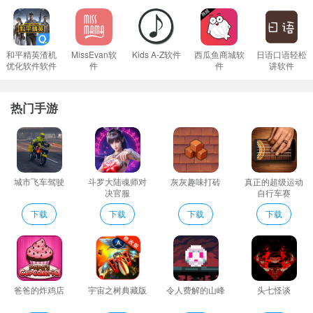
载试玩！！
参加与来自世界各地的其他玩家的团队战斗玩枪战。
Bull Race说明
和平精英渣机
MissEvan软
Kids A-Z软件
西瓜鱼商城软
日语口语轻松
优化软件软件
件
件
讲软件
1、游戏中有丰富多的模式和玩法等待你来探索尝试每种模式都有不
同的挑战乐趣。
热门手游
2、使用您自己的自定义设置创建您自己的自定义对战设置一场您想
要的比赛。
3、新功能的舞蹈系统可帮助您和您的朋友恢复健康。在战斗中找到
跳舞的机会这也是一种比较创新的设定;
城市飞车驾驶
斗罗大陆魂师对
灰灰趣味打砖
真正的超级运动
4、游戏中的操作和玩法也更具挑战性需要熟练掌握风险挑战。
决官服
自行车赛
5、装备的强化是很有必要的在有过不去的图的时候只要能狠下心多
下载
下载
下载
下载
花点G(M)下去强化装备说就能过了。
6、新活动：偶像之路愚人节天籁之音等
7、邀请你的好友加入战斗并肩作战迎战史诗首领
Bull Race点评
爸爸的炸鸡店
宇宙之树典藏版
令人费解的山峰
头七怪谈
受伤掉血就只能等复活冷却？躲进掩体边跳舞边回血给敌人们一个