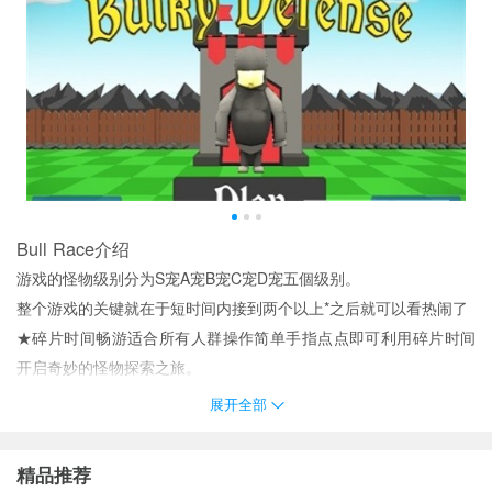
Bull Race介绍
游戏的怪物级别分为S宠A宠B宠C宠D宠五個级别。
整个游戏的关键就在于短时间内接到两个以上*之后就可以看热闹了
★碎片时间畅游适合所有人群操作简单手指点点即可利用碎片时间
开启奇妙的怪物探索之旅。
还支持本地和全球的排行榜来一较高下！
展开全部
★画面精致细腻超一流美术团队倾情打造Q版风格画面色彩明亮细腻
精致场景关卡尽收眼底。
精品推荐
BulletBall舒缓的背景音乐非常适合消磨闲暇时光欢迎喜欢的玩家下