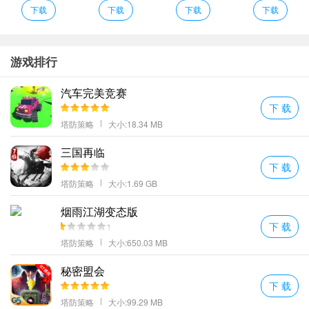
华丽反攻吧！
下载
下载
下载
下载
游戏采用闯关玩法超多丰富关卡任由玩家选择战斗。
在破坏的时候你会遇到很多的阻碍发挥出你的超能力将一切都摧毁
掉。
游戏排行
多种武器组合让玩家感受不一样的战斗方式让玩家感受全新的体验
汽车完美竞赛
大量的武器组合解锁新的玩法。
下 载
***快节奏的多人动作：在大型的名玩家的战场上和您的队友并肩作
塔防策略
大小:18.34 MB
战使用各种标志性武器
三国再临
BulletBoy安卓版火爆上线了这是一款非常好玩的跑酷
手游
快用强力
下 载
的炮弹把自己发射出去更多的关卡令人赞叹的全新区域感兴趣的朋
塔防策略
大小:1.69 GB
友千万不要错过。
更多好玩的手游，请持续关注
568下载站
烟雨江湖变态版
下 载
塔防策略
大小:650.03 MB
秘密盟会
下 载
塔防策略
大小:99.29 MB