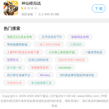
神仙模拟战
下 载
塔防策略
大小:665.65 MB
热门搜索
冒险王2之美女传奇
文字转语音TTS
猕猴桃批发网
帮啦跑腿商家端
一建工程经济视频
江西农药
人教PEP英语五年级下册
大兴掌上医院医护版
一键清理痕迹
智慧民生
日语口语轻松讲
我的世界图片编辑器
苏大附一院
智慧教育苏州
voicetube
四川养生保健平台
Minikey
365夜故事田园鼠和城市鼠
伴我考自考
多功能测量工具
Copyright © 2009-2025
568下载站
| ICP备2021108148 | www.568xz.com |
声明
其著作权归原作者所有如果有侵犯您权利的资源，请联系我们，我们将及时撤销相应
资源.