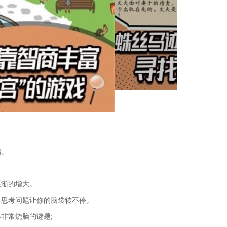
鸡。
。
逐渐的增大。
位思考问题让你的脑袋转不停。
非常烧脑的谜题;