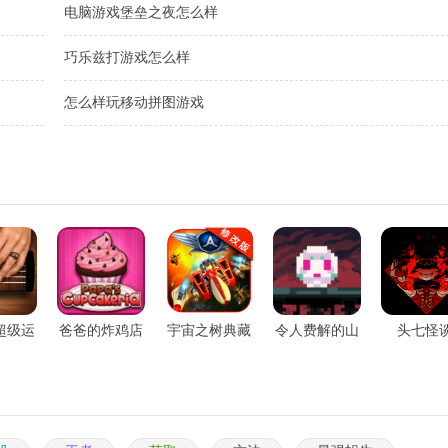
电脑游戏堡垒之夜怎么样
巧乐兹打游戏怎么样
怎么样玩移动拼图游戏
超级运
爸爸的炸鸡店
宇宙之树典藏
令人费解的山
头七怪
车赛
版
峰