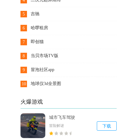
4
下载
吉驰
5
下载
哈啰租房
6
下载
即创猫
7
下载
当贝市场TV版
8
下载
冒泡社区app
9
下载
地球仪3d全景图
10
下载
火爆游戏
城市飞车驾驶
冒险解谜
下载