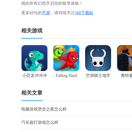
戏的所有幻想开启你的致享体验！
更多好玩的
手游
，请持续关注
568下载站
相关游戏
小恐龙冲冲冲
Falling Hard
空洞骑士地牢
奥特曼
相关文章
电脑游戏堡垒之夜怎么样
巧乐兹打游戏怎么样