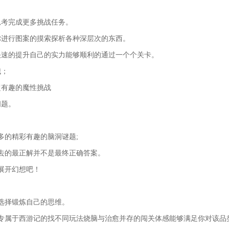
思考完成更多挑战任务。
你进行图案的摸索探析各种深层次的东西。
快速的提升自己的实力能够顺利的通过一个个关卡。
哦；
超有趣的魔性挑战
问题。
多的精彩有趣的脑洞谜题;
去的最正解并不是最终正确答案。
展开幻想吧！
选择锻炼自己的思维。
专属于西游记的找不同玩法烧脑与治愈并存的闯关体感能够满足你对该品