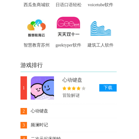
西瓜鱼商城软
日语口语轻松
voicetube软件
件
讲软件
智慧教育苏州
geektyper软件
建筑工人软件
软件
游戏排行
心动键盘
下载
1
冒险解谜
心动键盘
2
下载
频澜时记
3
下载
二次元起床闹铃