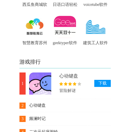
西瓜鱼商城软
日语口语轻松
voicetube软件
件
讲软件
智慧教育苏州
geektyper软件
建筑工人软件
软件
游戏排行
心动键盘
下载
1
冒险解谜
心动键盘
2
下载
频澜时记
3
下载
二次元起床闹铃