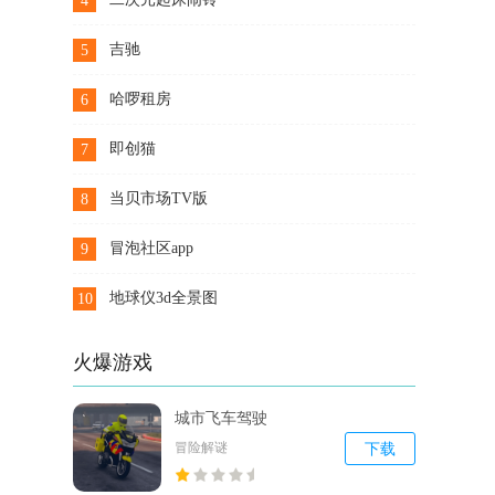
4
下载
吉驰
5
下载
哈啰租房
6
下载
即创猫
7
下载
当贝市场TV版
8
下载
冒泡社区app
9
？
下载
地球仪3d全景图
10
下载
火爆游戏
城市飞车驾驶
冒险解谜
下载