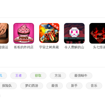
超级运
爸爸的炸鸡店
宇宙之树典藏
令人费解的山
头七怪
车赛
版
峰
叽
王者
获取
方法
最强蜗牛
探险队
梦幻西游
最强
新手
音乐