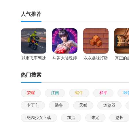
人气推荐
城市飞车驾驶
斗罗大陆魂师
灰灰趣味打砖
真正的
对决官服
动自行
热门搜索
荣耀
江南
蜗牛
和平
咔
卡丁车
装备
天赋
浏览器
绝园少女下载
加点
未定
悠长