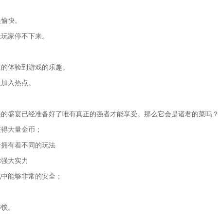
很愉快。
让玩家停不下来。
速的体验到游戏的乐趣。
友加入热点。
美的盛宴已经准备好了唯有真正的强者才能享受。那么它会是诸君的菜吗
获得大量金币；
卡拥有着不同的玩法
你强大实力
戏中能够非常的安全；
解锁。